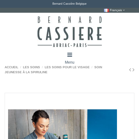
Bernard Cassière Belgique
Français
Menu
ACCUEIL
LES SOINS
LES SOINS POUR LE VISAGE
SOIN
JEUNESSE À LA SPIRULINE