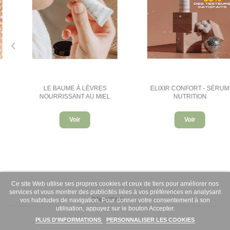
LE BAUME À LÈVRES
ELIXIR CONFORT - SÉRUM
NOURRISSANT AU MIEL
NUTRITION
Voir
Voir
Ce site Web utilise ses propres cookies et ceux de tiers pour améliorer nos
services et vous montrer des publicités liées à vos préférences en analysant
Informations
vos habitudes de navigation. Pour donner votre consentement à son
utilisation, appuyez sur le bouton Accepter.
PLUS D'INFORMATIONS
PERSONNALISER LES COOKIES