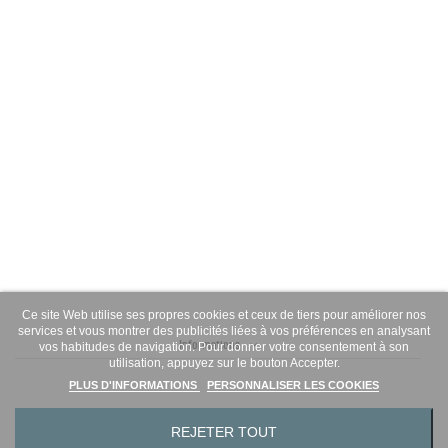
Ce site Web utilise ses propres cookies et ceux de tiers pour améliorer nos
services et vous montrer des publicités liées à vos préférences en analysant
Informations
vos habitudes de navigation. Pour donner votre consentement à son
utilisation, appuyez sur le bouton Accepter.
PLUS D'INFORMATIONS
PERSONNALISER LES COOKIES
REJETER TOUT