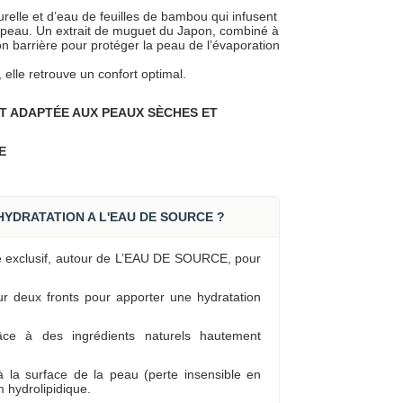
urelle et d’eau de feuilles de bambou qui infusent
a peau. Un extrait de muguet du Japon, combiné à
on barrière pour protéger la peau de l’évaporation
 elle retrouve un confort optimal.
T ADAPTÉE AUX PEAUX SÈCHES ET
E
YDRATATION A L'EAU DE SOURCE ?
e exclusif, autour de L’EAU DE SOURCE, pour
ur deux fronts pour apporter une hydratation
âce à des ingrédients naturels hautement
 à la surface de la peau (perte insensible en
lm hydrolipidique.