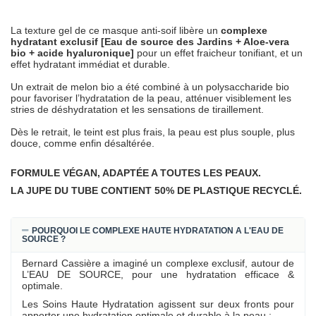
La texture gel de ce masque anti-soif libère un
complexe
hydratant exclusif [Eau de source des Jardins + Aloe-vera
bio + acide hyaluronique]
pour un effet fraicheur tonifiant, et un
effet hydratant immédiat et durable.
Un extrait de melon bio a été combiné à un polysaccharide bio
pour favoriser l’hydratation de la peau, atténuer visiblement les
stries de déshydratation et les sensations de tiraillement.
Dès le retrait, le teint est plus frais, la peau est plus souple, plus
douce, comme enfin désaltérée.
FORMULE VÉGAN, ADAPTÉE A TOUTES LES PEAUX.
LA JUPE DU TUBE CONTIENT 50% DE PLASTIQUE RECYCLÉ.
POURQUOI LE COMPLEXE HAUTE HYDRATATION A L'EAU DE
SOURCE ?
Bernard Cassière a imaginé un complexe exclusif, autour de
L’EAU DE SOURCE, pour une hydratation efficace &
optimale.
Les Soins Haute Hydratation agissent sur deux fronts pour
apporter une hydratation optimale et durable à la peau :