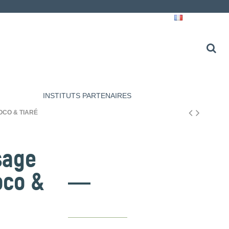
Français
INSTITUTS PARTENAIRES
CO & TIARÉ
sage
oco &