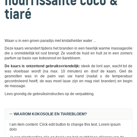
nourrissante coco &
tiaré
Waan u in een groen paradijs met kristalhelder water ...
Deze kaars verandert tijdens het branden in een heerlijk warme massageolie
die u onmiddellijk tot rust brengt. Ze voedt de huid en hult ze in een zomers
parfum op basis van kokosnoot en tiarebloem.
De kaars is ontzettend gebruiksvriendelijk:
steek de lont aan, wacht tot de
was vloeibaar wordt (na max. 10 minuten) en doof de kaars. Giet de
gesmolten was in de palm van uw hand (nadat u de temperatuur
gecontroleerd heeft; de was moet lauw zijn en mag niet branden) en begin
de massage.
Lees grondig de gebruiksinstructies op de verpakking.
WAAROM KOKOSOLIE EN TIAREBLOEM?
I am item content. Click edit button to change this text. Lorem ipsum
dolo