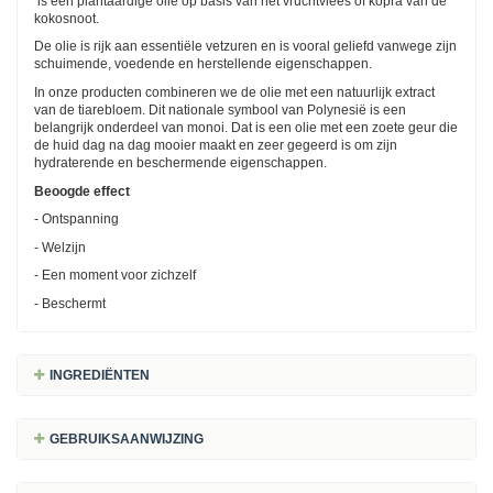
is een plantaardige olie op basis van het vruchtvlees of kopra van de
kokosnoot.
De olie is rijk aan essentiële vetzuren en is vooral geliefd vanwege zijn
schuimende, voedende en herstellende eigenschappen.
In onze producten combineren we de olie met een natuurlijk extract
van de tiarebloem. Dit nationale symbool van Polynesië is een
belangrijk onderdeel van monoi. Dat is een olie met een zoete geur die
de huid dag na dag mooier maakt en zeer gegeerd is om zijn
hydraterende en beschermende eigenschappen.
Beoogde effect
- Ontspanning
- Welzijn
- Een moment voor zichzelf
- Beschermt
INGREDIËNTEN
GEBRUIKSAANWIJZING