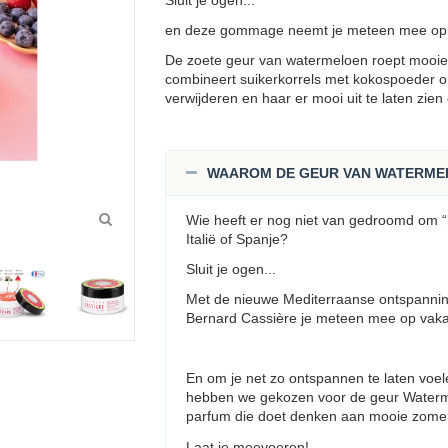
Sluit je ogen...
en deze gommage neemt je meteen mee op v
De zoete geur van watermeloen roept mooie 
combineert suikerkorrels met kokospoeder om 
verwijderen en haar er mooi uit te laten zien
WAAROM DE GEUR VAN WATERME
Wie heeft er nog niet van gedroomd om “l
Italië of Spanje?
Sluit je ogen...
Met de nieuwe Mediterraanse ontspanni
Bernard Cassière je meteen mee op vaka
En om je net zo ontspannen te laten voele
hebben we gekozen voor de geur Waterme
parfum die doet denken aan mooie zome
Laat je meevoeren!