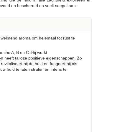
ning die de huid in alle zachtheid exfoliëren en
gevoed en beschermd en voelt soepel aan.
dwelmend aroma om helemaal tot rust te
amine A, B en C. Hij werkt
n heeft talloze positieve eigenschappen. Zo
revitaliseert hij de huid en fungeert hij als
uw huid te laten stralen en intens te