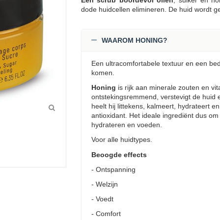
Een scrub boordevol oliën
, suiker en ho
dode huidcellen elimineren. De huid wordt 
WAAROM HONING?
Een ultracomfortabele textuur en een be
komen.
Honing
is rijk aan minerale zouten en vit
ontstekingsremmend, verstevigt de huid e
heelt hij littekens, kalmeert, hydrateert en 
antioxidant. Het ideale ingrediënt dus om 
hydrateren en voeden.
Voor alle huidtypes.
Beoogde effects
- Ontspanning
- Welzijn
- Voedt
- Comfort