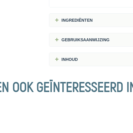
INGREDIËNTEN
GEBRUIKSAANWIJZING
INHOUD
EN OOK GEÏNTERESSEERD I